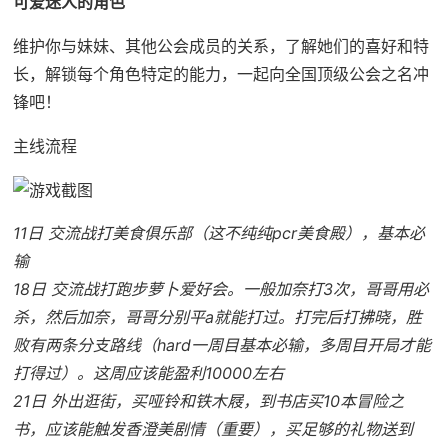
可爱迷人的角色
维护你与妹妹、其他公会成员的关系，了解她们的喜好和特
长，解锁每个角色特定的能力，一起向全国顶级公会之名冲
锋吧！
主线流程
11日 交流战打美食俱乐部（这不纯纯pcr美食殿），基本必
输
18日 交流战打跑步萝卜爱好会。一般加奈打3次，哥哥用必
杀，然后加奈，哥哥分别平a就能打过。打完后打拂晓，胜
败有两条分支路线（hard一周目基本必输，多周目开局才能
打得过）。这周应该能盈利10000左右
21日 外出逛街，买哑铃和铁木屐，到书店买10本冒险之
书，应该能触发香澄美剧情（重要），买足够的礼物送到