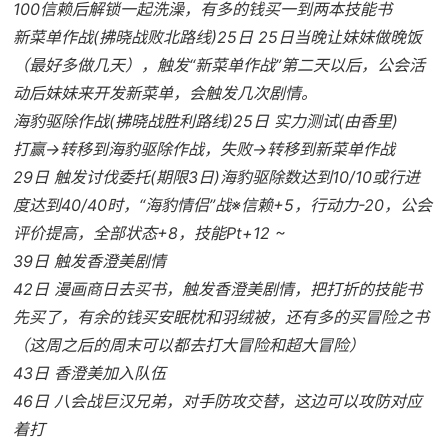
100信赖后解锁一起洗澡，有多的钱买一到两本技能书
新菜单作战(拂晓战败北路线)25日 25日当晚让妹妹做晚饭
（最好多做几天），触发“新菜单作战”第二天以后，公会活
动后妹妹来开发新菜单，会触发几次剧情。
海豹驱除作战(拂晓战胜利路线)25日 实力测试(由香里)
打赢→转移到海豹驱除作战，失败→转移到新菜单作战
29日 触发讨伐委托(期限3日)海豹驱除数达到10/10或行进
度达到40/40时，“海豹情侣”战※信赖+5，行动力-20，公会
评价提高，全部状态+8，技能Pt+12 ~
39日 触发香澄美剧情
42日 漫画商日去买书，触发香澄美剧情，把打折的技能书
先买了，有余的钱买安眠枕和羽绒被，还有多的买冒险之书
（这周之后的周末可以都去打大冒险和超大冒险）
43日 香澄美加入队伍
46日 八会战巨汉兄弟，对手防攻交替，这边可以攻防对应
着打