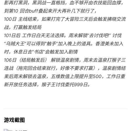
影再打黑洞，黑洞战一直格挡，血不够开由衣技能回血撑，
到第10 回合buff叠起来开大再补几下就行了，
100日 主线结束，如果打完了大冒险三天后会触发拂晓交流
战，打赢触发结局
101日后 工作日白天无法选择。周末解锁“去讨伐吧!” 讨伐
“乌贼大王”可以得到“触手”加入晚上的道具。香澄美未加入
时，休息日去“书店”会触发加入剧情
106日（结局触发后） 解锁温泉剧情，周末去温泉打猴子三
连战（拖完回合结束就行，好像不要求打赢），温泉剧情结
束后周末解锁去温泉，五维数值上限提升至500，工作日重
新开放任务选择，猴子王讨伐委托999日。
游戏截图