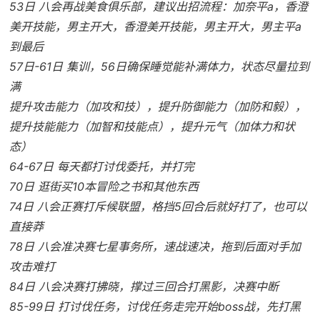
53日 八会再战美食俱乐部，建议出招流程：加奈平a，香澄
美开技能，男主开大，香澄美开技能，男主开大，男主平a
到最后
57日-61日 集训，56日确保睡觉能补满体力，状态尽量拉到
满
提升攻击能力（加攻和技），提升防御能力（加防和毅），
提升技能能力（加智和技能点），提升元气（加体力和状
态）
64-67日 每天都打讨伐委托，并打完
70日 逛街买10本冒险之书和其他东西
74日 八会正赛打斥候联盟，格挡5回合后就好打了，也可以
直接莽
78日 八会准决赛七星事务所，速战速决，拖到后面对手加
攻击难打
84日 八会决赛打拂晓，撑过三回合打黑影，决赛中断
85-99日 打讨伐任务，讨伐任务走完开始boss战，先打黑