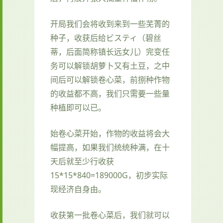
开局我们会将收到来到一些芜菁的
种子，收获后给ビスティ（碧丝
蒂，后面简称镇长远女儿）完变任
务可以解锁胡萝卜又有土豆，之中
间后可以解锁卷心菜，前捌种作物
的收益都不高，我们只需要一些量
种植即可以已。
始卷心菜开始，作物的收益将会大
幅提高，如果我们统统种满，在十
天后就至少行收获
15*15*840=189000G，初步实际
现经济自身由。
收获第一批卷心菜后，我们就可以