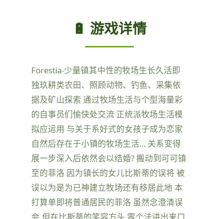
🔋 游戏详情
Forestia-少量镇其中性的牧场生长久活即
独玖耕类农田、照顾动物、钓鱼、采集依
据及矿山探索 通过牧场生活与个型海量彩
的自事员们愉快处交流 正统派牧场生活模
拟应运用 与关于系好式的女孩子成为恋家
自然后存在于小镇的牧场生活… 关系变得
展一步深入后依然会以结婚? 搬动到可可镇
至的菲洛 因为镇长的女儿比斯蒂的误将 被
误以为是为已神建立牧场还有移居此地 本
打算单即将普通居民的菲洛 虽然念澄清误
会,但在比斯蒂的笑容方头 零个法讲出来口