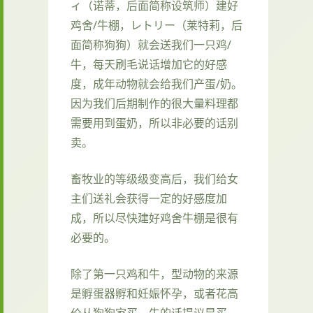
ィ（诺蒂，后面简称设筑师）建好
鸡舍/牛棚，レトリー（莱特莉，后
面简称狗狗）就会送我们一只鸡/
牛，每天刷毛说话增加它的好感
度，成年动物就会给我们产蛋/奶。
因为我们后期制作的很大量料理都
需要用到蛋奶，所以非必要的话别
卖。
畜牧业的等级级变高后，我们给女
主们送礼会获得一定的好感度加
成，所以尽快建好鸡舍牛棚是很有
必要的。
除了第一只鸡和牛，型动物的来源
是孵蛋器孵和妊娠怀孕，或者花高
价从狗狗家买，牛的话提议是买，