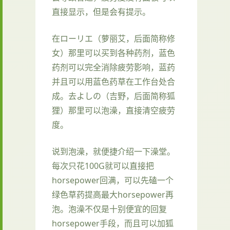
直接显示，但是会有提示。
在ローリエ（萝丽艾，后面简称修
女）那里可以买到各种药剂，蓝色
药剂可以完全消除疲劳影响，蓝药
并且可以用蓝色药草在工作台处合
成。去よしの（吉野，后面简称狐
狸）那里可以泡澡，直接清空疲劳
度。
说到泡澡，就便捷介绍一下澡堂。
每次只花100G就可以直接把
horsepower回满，可以先磕一个
绿色草药提高最大horsepower再
泡。泡澡不仅是十别便宜的回复
horsepower手段，而且可以加狐