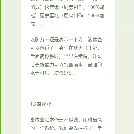
加成）松茸饭（厨房制作，100%加
成）菠萝蛋糕（厨房制作，100%加
成）。
以防万一还是表示一下方，液体壶
可以像锤子一类型在ザナ（扎娜，
后面简称铁匠）个里进步阶，升级
后长按蓄力可以批量浇水，最强的
水壶可以一次浇5*5。
1.2畜牧业
畜牧业是本作最不赚钱，用时最久
的一个系统。我们要先往找ノーテ