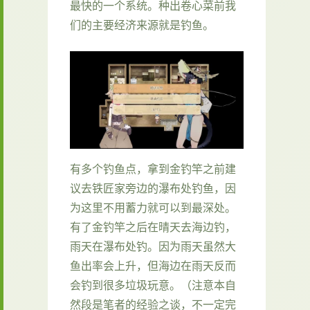
最快的一个系统。种出卷心菜前我
们的主要经济来源就是钓鱼。
有多个钓鱼点，拿到金钓竿之前建
议去铁匠家旁边的瀑布处钓鱼，因
为这里不用蓄力就可以到最深处。
有了金钓竿之后在晴天去海边钓，
雨天在瀑布处钓。因为雨天虽然大
鱼出率会上升，但海边在雨天反而
会钓到很多垃圾玩意。（注意本自
然段是笔者的经验之谈，不一定完