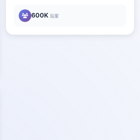
600K
玩家