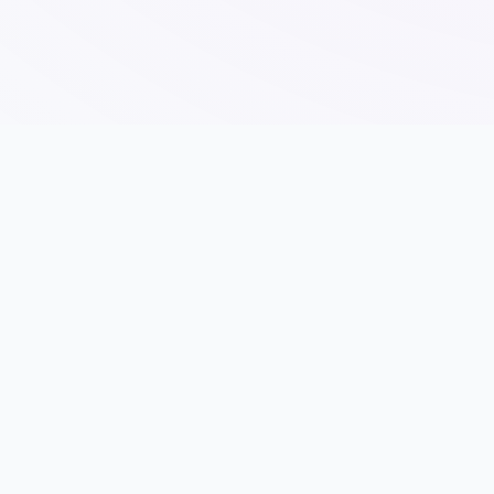
📸 game介绍